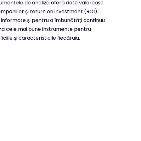
trumentele de analiză oferă date valoroase
ampaniilor și return on investment (ROI).
ii informate și pentru a îmbunătăți continuu
lora cele mai bune instrumente pentru
ile și caracteristicile fiecăruia.