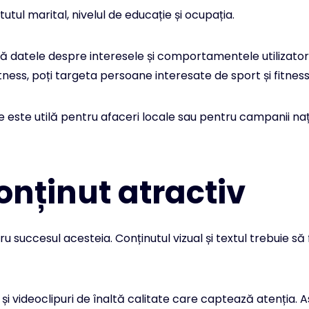
tutul marital, nivelul de educație și ocupația.
ză datele despre interesele și comportamentele utilizatori
ess, poți targeta persoane interesate de sport și fitness
este utilă pentru afaceri locale sau pentru campanii nați
onținut atractiv
 succesul acesteia. Conținutul vizual și textul trebuie să 
 și videoclipuri de înaltă calitate care captează atenția. 