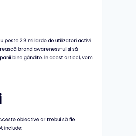
ste 2.8 miliarde de utilizatori activi
 crească brand awareness-ul și să
anii bine gândite. În acest articol, vom
i
ceste obiective ar trebui să fie
t include: