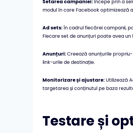
Setarea campaniei:
Începe prin a sel
modul în care Facebook optimizează an
Ad sets:
În cadrul fiecărei campanii, po
Fiecare set de anunțuri poate avea un 
Anunțuri:
Creează anunțurile propriu-zis
link-urile de destinație.
Monitorizare și ajustare:
Utilizează 
targetarea și conținutul pe baza rezul
Testare și op