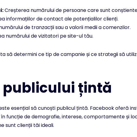
i:
Creșterea numărului de persoane care sunt conștiente
 informațiilor de contact ale potențialilor clienți.
umărului de tranzacții sau a valorii medii a comenzilor.
 numărului de vizitatori pe site-ul tău.
ta să determini ce tip de campanie și ce strategii să utiliz
publicului țintă
 este esențial să cunoști publicul țintă. Facebook oferă 
ifici în funcție de demografie, interese, comportamente și 
sunt clienții tăi ideali.